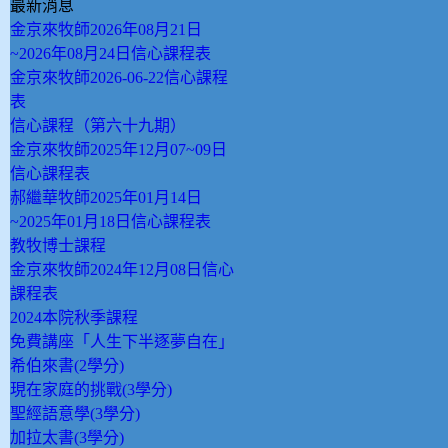
最新消息
金京來牧師2026年08月21日
~2026年08月24日信心課程表
金京來牧師2026-06-22信心課程
表
信心課程（第六十九期）
金京來牧師2025年12月07~09日
信心課程表
郝繼華牧師2025年01月14日
~2025年01月18日信心課程表
教牧博士課程
金京來牧師2024年12月08日信心
課程表
2024本院秋季課程
免費講座「人生下半逐夢自在」
希伯來書(2學分)
現在家庭的挑戰(3學分)
聖經語意學(3學分)
加拉太書(3學分)