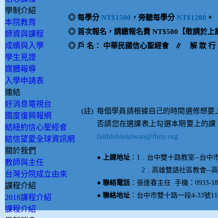
學制介紹
◎
每學分
NT$1500
，旁聽每學分
NT$1200
。
本院教育
◎
首次報名，請繳報名費
NT$500
【
敬請於上
師資與課程
成績與入學
◎
戶
名：
中華民國信心聖經會 ∥
解
款
行
學生見證
媒體報導
入學申請表
連結
好消息電視台
(註)
每個學員請根據自己的時間選修想要
國度復興報網
否請您在選課表上勾選本期要上的課
結紐約信心聖經會
faithbibletaiwan@fbny.org
結信望愛全球資訊網
關於我們
● 上課地址
：1﹒台中雙十路教室--台中市
教師與主任
2
﹒
高雄雙語社區教會--
台灣分院成立由來
● 聯絡電話
：張逢春主任 手機：0933-18939
課程介紹
● 聯絡地址
：台中市雙十路一段4-33號11
2018課程介紹
課程介紹