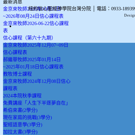
最新消息
紐約信心聖經神學院台灣分院
│
電話：0933-189
金京來牧師2026年08月21日
Desig
~2026年08月24日信心課程表
金京來牧師2026-06-22信心課程
表
信心課程（第六十九期）
金京來牧師2025年12月07~09日
信心課程表
郝繼華牧師2025年01月14日
~2025年01月18日信心課程表
教牧博士課程
金京來牧師2024年12月08日信心
課程表
2024本院秋季課程
免費講座「人生下半逐夢自在」
希伯來書(2學分)
現在家庭的挑戰(3學分)
聖經語意學(3學分)
加拉太書(3學分)