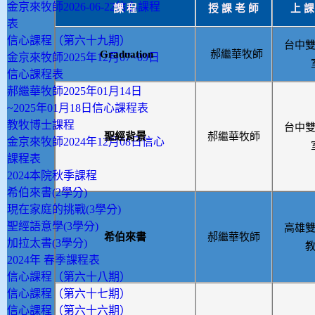
金京來牧師2026-06-22信心課程
課
程
授
課
老
師
上
課
表
信心課程（第六十九期）
台中
Graduation
郝繼華牧師
金京來牧師2025年12月07~09日
信心課程表
郝繼華牧師2025年01月14日
~2025年01月18日信心課程表
教牧博士課程
台中
聖經背景
郝繼華牧師
金京來牧師2024年12月08日信心
課程表
2024本院秋季課程
希伯來書(2學分)
現在家庭的挑戰(3學分)
聖經語意學(3學分)
高雄
希伯來書
郝繼華牧師
加拉太書(3學分)
2024年 春季課程表
信心課程（第六十八期）
信心課程（第六十七期）
信心課程（第六十六期）