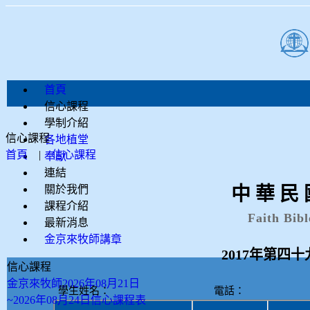
首頁
信心課程
學制介紹
信心課程
各地植堂
首頁
|
信心課程
奉獻
連結
關於我們
中 華 民 
課程介紹
Faith Bibl
最新消息
金京來牧師講章
2017年
第四十
信心課程
金京來牧師2026年08月21日
學生姓名： 電話
~2026年08月24日信心課程表