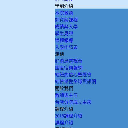
學制介紹
本院教育
師資與課程
成績與入學
學生見證
媒體報導
入學申請表
連結
好消息電視台
國度復興報網
結紐約信心聖經會
結信望愛全球資訊網
關於我們
教師與主任
台灣分院成立由來
課程介紹
2018課程介紹
課程介紹