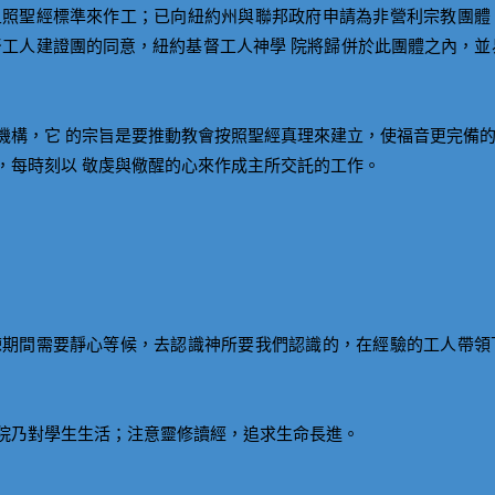
來服事神，並且照聖經標準來作工；已向紐約州與聯邦政府申請為非營利宗教團
督工人建證團的同意，紐約基督工人神學 院將歸併於此團體之內，並
機構，它 的宗旨是要推動教會按照聖經真理來建立，使福音更完備
，每時刻以 敬虔與儆醒的心來作成主所交託的工作。
練期間需要靜心等候，去認識神所要我們認識的，在經驗的工人帶領
院乃對學生生活；注意靈修讀經，追求生命長進。