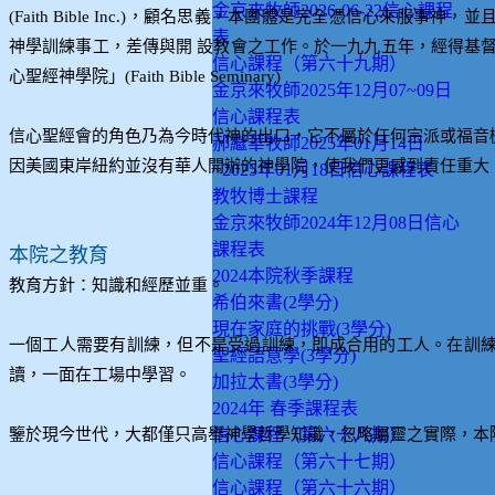
金京來牧師2026-06-22信心課程
(Faith Bible Inc.)，顧名思義，本團體是完全憑信心
表
神學訓練事工，差傳與開 設教會之工作。於一九九五年，經得基
信心課程（第六十九期）
心聖經神學院」(Faith Bible Seminary)
金京來牧師2025年12月07~09日
信心課程表
信心聖經會的角色乃為今時代神的出口，它不屬於任何宗派或福音
郝繼華牧師2025年01月14日
因美國東岸紐約並沒有華人開辦的神學院，使我們更感到責任重大
~2025年01月18日信心課程表
教牧博士課程
金京來牧師2024年12月08日信心
課程表
本院之教育
2024本院秋季課程
教育方針：知識和經歷並重。
希伯來書(2學分)
現在家庭的挑戰(3學分)
一個工人需要有訓練，但不是受過訓練，即成合用的工人。在訓
聖經語意學(3學分)
讀，一面在工場中學習。
加拉太書(3學分)
2024年 春季課程表
鑒於現今世代，大都僅只高舉神學哲學知識，忽略屬靈之實際，本
信心課程（第六十八期）
信心課程（第六十七期）
信心課程（第六十六期）