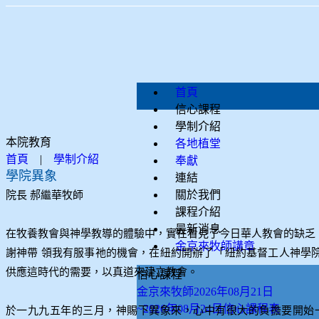
首頁
信心課程
學制介紹
本院教育
各地植堂
首頁
|
學制介紹
奉獻
學院異象
連結
關於我們
院長 郝繼華牧師
課程介紹
最新消息
在牧養教會與神學教導的體驗中，實在看見了今日華人教會的缺乏
金京來牧師講章
謝神帶 領我有服事祂的機會，在紐約開辦了「紐約基督工人神學
供應這時代的需要，以真道來建立教會。
信心課程
金京來牧師2026年08月21日
~2026年08月24日信心課程表
於一九九五年的三月，神賜下異象來，心中有很大的負擔要開始