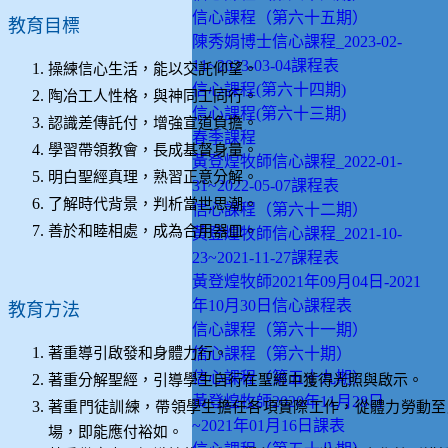
信心課程（第六十五期）
教育目標
陳秀娟博士信心課程_2023-02-
11~2023-03-04課程表
操練信心生活，能以交託仰望。
信心課程(第六十四期)
陶冶工人性格，與神同工同行。
信心課程(第六十三期)
認識差傳託付，增強宣道負擔。
春季課程
學習帶領教會，長成基督身量。
黃登煌牧師信心課程_2022-01-
明白聖經真理，熟習正意分解。
31~2022-05-07課程表
了解時代背景，判析當世思潮。
信心課程（第六十二期）
善於和睦相處，成為合用器皿。
黃登煌牧師信心課程_2021-10-
23~2021-11-27課程表
黃登煌牧師2021年09月04日-2021
年10月30日信心課程表
教育方法
信心課程（第六十一期）
著重導引啟發和身體力行。
信心課程（第六十期）
信心課程（第五十九期）
著重分解聖經，引導學生自行在聖經中獲得光照與啟示。
黃登煌牧師2020年11月28日
著重門徒訓練，帶領學生擔任各項實際工作，從體力勞動至
~2021年01月16日課表
場，即能應付裕如。