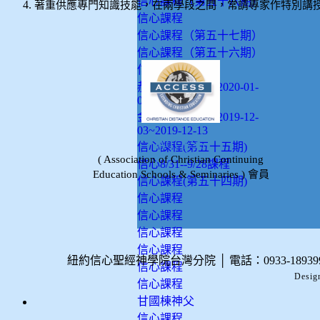
信心課程（第五十八期）
著重供應專門知識技能，在兩學段之間，常請專家作特別講
信心課程
信心課程（第五十七期）
信心課程（第五十六期）
信心課程
郝牧師信心課程2020-01-
08~2020-01-16
金牧師信心課程2019-12-
03~2019-12-13
ACCESS
信心課程(第五十五期)
( Association of Christian Continuing
信心8/31--9/28課程
Education Schools & Seminaries ) 會員
信心課程(第五十四期)
信心課程
信心課程
信心課程
信心課程
紐約信心聖經神學院台灣分院
│
電話：0933-189
信心課程
Desig
信心課程
甘國棟神父
信心課程