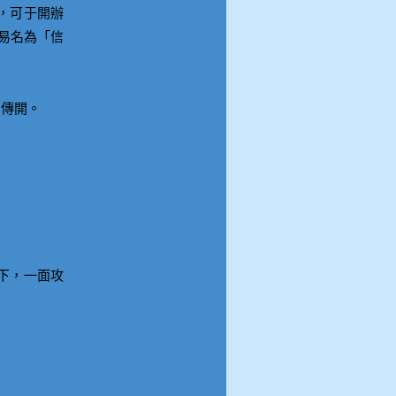
體，可于開辦
易名為「信
的傳開。
下，一面攻