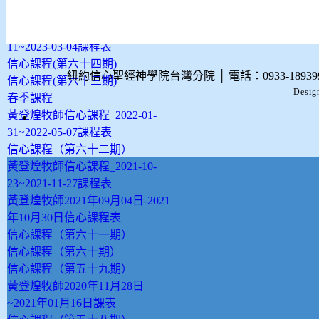
信心課程（第六十五期）
陳秀娟博士信心課程_2023-02-
11~2023-03-04課程表
信心課程(第六十四期)
紐約信心聖經神學院台灣分院
│
電話：0933-189
信心課程(第六十三期)
Desig
春季課程
黃登煌牧師信心課程_2022-01-
31~2022-05-07課程表
信心課程（第六十二期）
黃登煌牧師信心課程_2021-10-
23~2021-11-27課程表
黃登煌牧師2021年09月04日-2021
年10月30日信心課程表
信心課程（第六十一期）
信心課程（第六十期）
信心課程（第五十九期）
黃登煌牧師2020年11月28日
~2021年01月16日課表