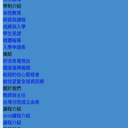
學制介紹
本院教育
師資與課程
成績與入學
學生見證
媒體報導
入學申請表
連結
好消息電視台
國度復興報網
結紐約信心聖經會
結信望愛全球資訊網
關於我們
教師與主任
台灣分院成立由來
課程介紹
2018課程介紹
課程介紹