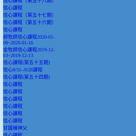
信心課程（第五十八期）
信心課程
信心課程（第五十七期）
信心課程（第五十六期）
信心課程
郝牧師信心課程2020-01-
08~2020-01-16
金牧師信心課程2019-12-
03~2019-12-13
信心課程(第五十五期)
信心8/31--9/28課程
信心課程(第五十四期)
信心課程
信心課程
信心課程
信心課程
信心課程
信心課程
甘國棟神父
信心課程